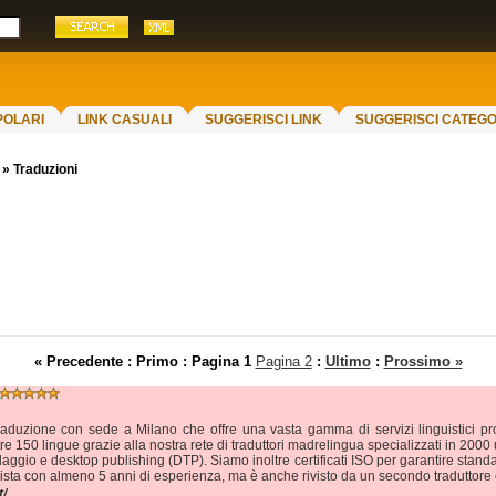
POLARI
LINK CASUALI
SUGGERISCI LINK
SUGGERISCI CATEGO
»
Traduzioni
« Precedente : Primo :
Pagina 1
Pagina 2
:
Ultimo
:
Prossimo »
aduzione con sede a Milano che offre una vasta gamma di servizi linguistici profe
e 150 lingue grazie alla nostra rete di traduttori madrelingua specializzati in 2000 u
tolaggio e desktop publishing (DTP). Siamo inoltre certificati ISO per garantire stan
onista con almeno 5 anni di esperienza, ma è anche rivisto da un secondo traduttore 
t/