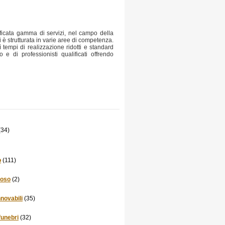
ficata gamma di servizi, nel campo della
 strutturata in varie aree di competenza.
 tempi di realizzazione ridotti e standard
e di professionisti qualificati offrendo
(34)
o
(111)
poso
(2)
nnovabili
(35)
funebri
(32)