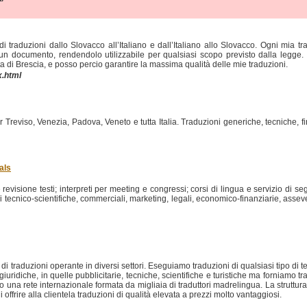
 traduzioni dallo Slovacco all’Italiano e dall’Italiano allo Slovacco. Ogni mia t
scun documento, rendendolo utilizzabile per qualsiasi scopo previsto dalla legge
ta di Brescia, e posso percio garantire la massima qualità delle mie traduzioni.
x.html
r Treviso, Venezia, Padova, Veneto e tutta Italia. Traduzioni generiche, tecniche, fin
als
revisione testi; interpreti per meeting e congressi; corsi di lingua e servizio di se
i tecnico-scientifiche, commerciali, marketing, legali, economico-finanziarie, asseve
traduzioni operante in diversi settori. Eseguiamo traduzioni di qualsiasi tipo di test
giuridiche, in quelle pubblicitarie, tecniche, scientifiche e turistiche ma forniamo t
iamo una rete internazionale formata da migliaia di traduttori madrelingua. La struttu
 di offrire alla clientela traduzioni di qualità elevata a prezzi molto vantaggiosi.