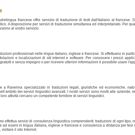
li
elingua francese offre servizio di traduzione di testi dall'italiano al francese. Spe
ristico. A disposizione per servizi di traduzione simultanea ed interpretariato. Per 
aranno al vostro servizio.
aduzioni professionali nelle lingue italiano, inglese e francese. Si effettuano in particol
otitolazioni e localizzazioni di siti internet e software. Per conoscere i prezzi appl
vi gratuiti e senza impegno o per ricevere ulteriori informazioni è possibile usare l'a
de a Ravenna specializzato in traduzioni legali, giuridiche ed economiche, nato
l’ambito dei servizi linguistici avanzati. I nostri servizi sono rivolti alle aziende, re
oro attività cercano un competente fornitore di servizi linguistici.
 effettua servizi di consulenza linguistica comprendenti: traduzioni di ogni tipo, 
ne ad esami in lingua italiana, inglese e francese e consulenza a distanza per tesi 
isitare il sito Internet.