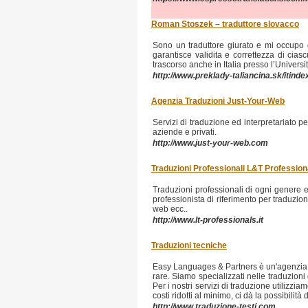
Roman Stoszek – traduttore slovacco
Sono un traduttore giurato e mi occupo di
garantisce validita e correttezza di cia
trascorso anche in Italia presso l’Universi
http://www.preklady-taliancina.sk/itinde
Agenzia Traduzioni Just-Your-Web
Servizi di traduzione ed interpretariato pe
aziende e privati.
http://www.just-your-web.com
Traduzioni Professionali L&T Profession
Traduzioni professionali di ogni genere e 
professionista di riferimento per traduzion
web ecc..
http://www.lt-professionals.it
Traduzioni tecniche
Easy Languages & Partners è un'agenzia di 
rare. Siamo specializzati nelle traduzioni 
Per i nostri servizi di traduzione utilizz
costi ridotti al minimo, ci dà la possibilità
http://www.traduzione-testi.com