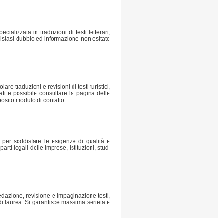
cializzata in traduzioni di testi letterari,
qualsiasi dubbio ed informazione non esitate
are traduzioni e revisioni di testi turistici,
icati è possibile consultare la pagina delle
pposito modulo di contatto.
 per soddisfare le esigenze di qualità e
parti legali delle imprese, istituzioni, studi
redazione, revisione e impaginazione testi,
di laurea. Si garantisce massima serietà e