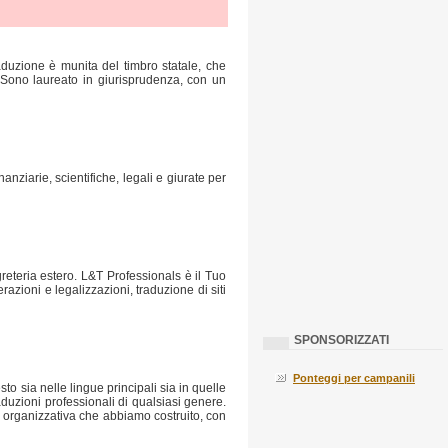
raduzione è munita del timbro statale, che
. Sono laureato in giurisprudenza, con un
anziarie, scientifiche, legali e giurate per
greteria estero. L&T Professionals è il Tuo
razioni e legalizzazioni, traduzione di siti
SPONSORIZZATI
Ponteggi per campanili
o sia nelle lingue principali sia in quelle
raduzioni professionali di qualsiasi genere.
ra organizzativa che abbiamo costruito, con