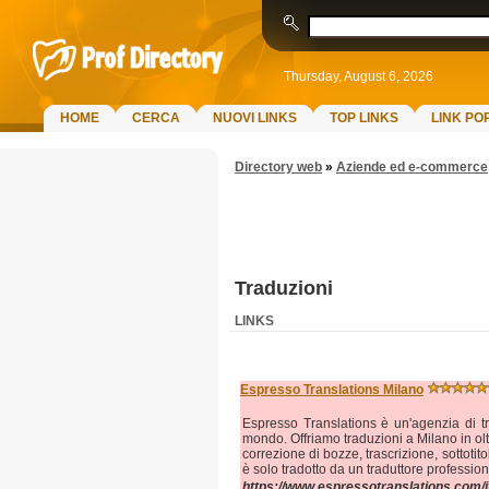
Thursday, August 6, 2026
HOME
CERCA
NUOVI LINKS
TOP LINKS
LINK PO
Directory web
»
Aziende ed e-commerce
Traduzioni
LINKS
Espresso Translations Milano
Espresso Translations è un'agenzia di tr
mondo. Offriamo traduzioni a Milano in oltr
correzione di bozze, trascrizione, sottoti
è solo tradotto da un traduttore professi
https://www.espressotranslations.com/i