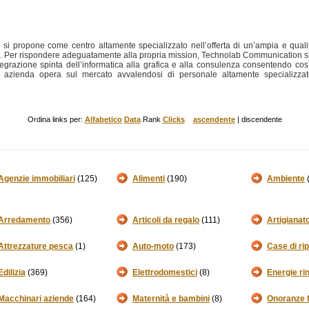
i propone come centro altamente specializzato nell’offerta di un’ampia e quali
. Per rispondere adeguatamente alla propria mission, Technolab Communication si è
egrazione spinta dell’informatica alla grafica e alla consulenza consentendo così
tra azienda opera sul mercato avvalendosi di personale altamente specializzato 
Ordina links per:
Alfabetico
Data
Rank
Clicks
ascendente
| discendente
Agenzie immobiliari
(125)
Alimenti
(190)
Ambiente
Arredamento
(356)
Articoli da regalo
(111)
Artigianat
Attrezzature pesca
(1)
Auto-moto
(173)
Case di ri
Edilizia
(369)
Elettrodomestici
(8)
Energie ri
Macchinari aziende
(164)
Maternità e bambini
(8)
Onoranze 