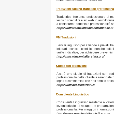
Traduzioni italiano-francese professiona
Traduttrice freelance professionale di madr
tecnico scientifici e siti web in ambito tu
a contattarmi: cortesia e professionalità s
http://www.traduzioniitalianofrancese.it/
VM Traduzioni
Servizi linguistici per aziende e privati: tr
letterari, tecnico-scientifici, nonché sott
tariffe indicative; per richiedere preventi
http://vmtraduzioni.altervista.org/
Studio Act Traduzioni
A.c.t è uno studio di traduzioni con se
professionalità della clientela aziendale nel
legali e commerciali che nell’ambito della l
http://www.act-traduzioni.it
Consulente Linguistico
Consulente Linguistico residente a Palermo
lezioni private, di recupero e preparazio
professionalità. Per maggiori informazioni, v
http://www.consulentelinguistico.com