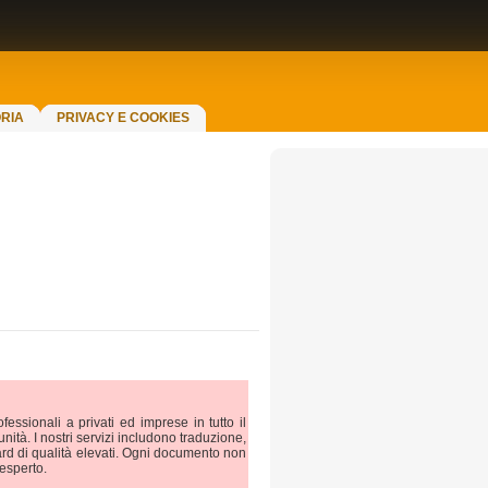
RIA
PRIVACY E COOKIES
ssionali a privati ed imprese in tutto il
nità. I nostri servizi includono traduzione,
dard di qualità elevati. Ogni documento non
esperto.